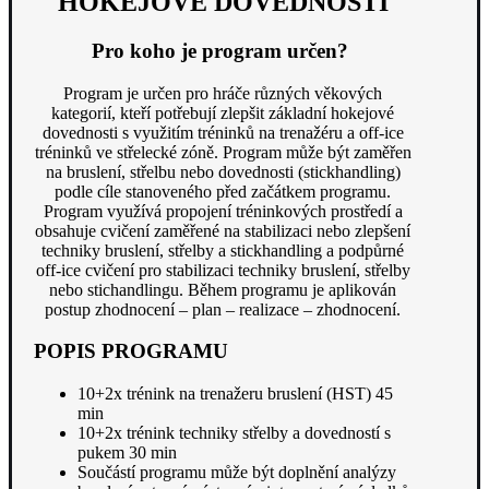
HOKEJOVÉ DOVEDNOSTI
Pro koho je program určen?
Program je určen pro hráče různých věkových
kategorií, kteří potřebují zlepšit základní hokejové
dovednosti s využitím tréninků na trenažéru a off-ice
tréninků ve střelecké zóně. Program může být zaměřen
na bruslení, střelbu nebo dovednosti (stickhandling)
podle cíle stanoveného před začátkem programu.
Program využívá propojení tréninkových prostředí a
obsahuje cvičení zaměřené na stabilizaci nebo zlepšení
techniky bruslení, střelby a stickhandling a podpůrné
off-ice cvičení pro stabilizaci techniky bruslení, střelby
nebo stichandlingu. Během programu je aplikován
postup zhodnocení – plan – realizace – zhodnocení.
POPIS PROGRAMU
10+2x trénink na trenažeru bruslení (HST) 45
min
10+2x trénink techniky střelby a dovedností s
pukem 30 min
Součástí programu může být doplnění analýzy