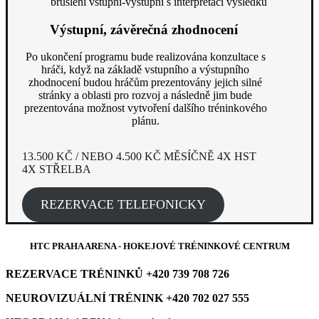
bruslení vstupní-výstupní s interpretací výsledků
Výstupní, závěrečná zhodnocení
Po ukončení programu bude realizována konzultace s
hráči, když na základě vstupního a výstupního
zhodnocení budou hráčům prezentovány jejich silné
stránky a oblasti pro rozvoj a následně jim bude
prezentována možnost vytvoření dalšího tréninkového
plánu.
13.500 KČ / NEBO 4.500 KČ MĚSÍČNĚ 4X HST
4X STŘELBA
REZERVACE TELEFONICKY
HTC PRAHA ARENA - HOKEJOVÉ TRÉNINKOVÉ CENTRUM
REZERVACE TRÉNINKŮ +420 739 708 726
NEUROVIZUÁLNÍ TRÉNINK +420 702 027 555