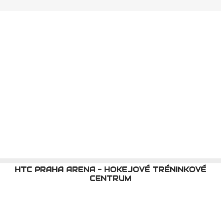
HTC PRAHA ARENA - HOKEJOVÉ TRÉNINKOVÉ
CENTRUM
HTC PRAHA ARENA {meta_date}