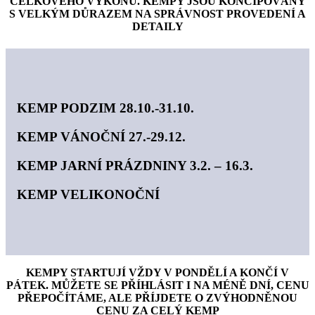
CELKOVÉHO VÝKONU. KEMPY JSOU KONCIPOVÁNY
S VELKÝM DŮRAZEM NA SPRÁVNOST PROVEDENÍ A
DETAILY
KEMP PODZIM 28.10.-31.10.
KEMP VÁNOČNÍ 27.-29.12.
KEMP JARNÍ PRÁZDNINY 3.2. – 16.3.
KEMP VELIKONOČNÍ
KEMPY STARTUJÍ VŽDY V PONDĚLÍ A KONČÍ V
PÁTEK. MŮŽETE SE PŘÍHLÁSIT I NA MÉNĚ DNÍ, CENU
PŘEPOČÍTÁME, ALE PŘÍJDETE O ZVÝHODNĚNOU
CENU ZA CELÝ KEMP