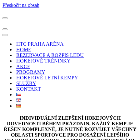
Přeskočit na obsah
Navigační
menu
Navigační
menu
Navigační
menu
HTC PRAHA ARÉNA
HOME
REZERVACE A ROZPIS LEDU
HOKEJOVÉ TRÉNINKY
AKCE
PROGRAMY
HOKEJOVÉ LETNÍ KEMPY
SLUŽBY
KONTAKT
INDIVIDUÁLNÍ ZLEPŠENÍ HOKEJOVÝCH
DOVEDNOSTÍ BĚHEM PRÁZDNIN, KAŽDÝ KEMP JE
ŘEŠEN KOMPLEXNĚ, JE NUTNÉ ROZVÍJET VŠECHNY
OBLASTI SPORTOVCE PRO DOSAŽENÍ LEPŠÍHO