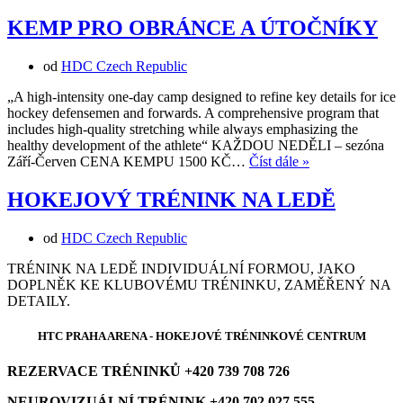
KEMP PRO OBRÁNCE A ÚTOČNÍKY
od
HDC Czech Republic
„A high-intensity one-day camp designed to refine key details for ice
hockey defensemen and forwards. A comprehensive program that
includes high-quality stretching while always emphasizing the
healthy development of the athlete“ KAŽDOU NEDĚLI – sezóna
KEMP
Září-Červen CENA KEMPU 1500 KČ…
Číst dále »
PRO
OBRÁNCE
HOKEJOVÝ TRÉNINK NA LEDĚ
A
ÚTOČNÍKY
od
HDC Czech Republic
TRÉNINK NA LEDĚ INDIVIDUÁLNÍ FORMOU, JAKO
DOPLNĚK KE KLUBOVÉMU TRÉNINKU, ZAMĚŘENÝ NA
DETAILY.
HTC PRAHA ARENA - HOKEJOVÉ TRÉNINKOVÉ CENTRUM
REZERVACE TRÉNINKŮ +420 739 708 726
NEUROVIZUÁLNÍ TRÉNINK +420 702 027 555