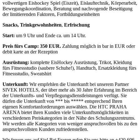
vollwertigen Eishockey Spiel (Eiszeit), Eislauftechnik, Körperarbeit,
Bewegungskoordination, Beratung und nachvogende Beseitigung
der limitierenden Faktoren, Fortbildungseinheiten
Snacks, Trinkgewohnheiten
,
Erfrischung
Start:
um 9 Uhr und Ende ca. um 14 Uhr.
Preis fürs Camp: 350 EUR.
Zahlung möglich in bar in EUR oder
debit karte an der Rezeption
Ausrüstung:
komplette EisHockey Ausrüstung, Trikot, Kleidung
fürs Fitnessstudio (saubere Schuhe!), Handtuch, Ersatzkleidung fürs
Fitnessstudio, Sweatshirt
Unterkunft:
Wir empfehlen die Unterkunft bei unserem Partner
SIVEK HOTELS, der über mehr als 30 Jahre Erfahrung im Bereich
der Unterkunfts- und Verpflegungsdienstleistungen verfügt. Sie
dürfen die Unterkunft von *** bis ***** entsprechend Ihren
eigenen Komfortanforderungen auswählen. Die HTC PRAHA
ARENA bietet ihren Kunden viele Unterkunftsmöglichkeiten in
verschiedenen Preiskategorien in der Nähe des Schulungszentrums.
Wir werden alle Kategorien von weniger anspruchsvollen bis zu den
anspruchsvollsten Kunden zufriedenstellen.
Wir freuen uns auf Sie! Bei Fragen rufen Sie uns bitte an +420 606